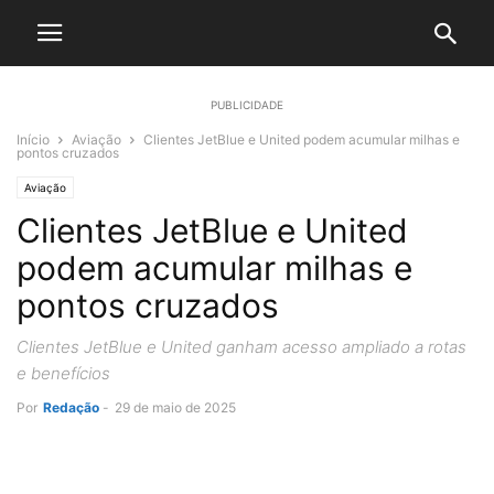
PUBLICIDADE
Início
Aviação
Clientes JetBlue e United podem acumular milhas e
pontos cruzados
Aviação
Clientes JetBlue e United
podem acumular milhas e
pontos cruzados
Clientes JetBlue e United ganham acesso ampliado a rotas
e benefícios
Por
Redação
-
29 de maio de 2025