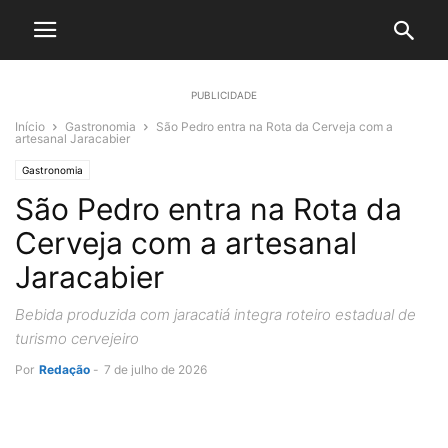
PUBLICIDADE
Início
Gastronomia
São Pedro entra na Rota da Cerveja com a
artesanal Jaracabier
Gastronomia
São Pedro entra na Rota da
Cerveja com a artesanal
Jaracabier
Bebida produzida com jaracatiá integra roteiro estadual de
turismo cervejeiro
Por
Redação
-
7 de julho de 2026