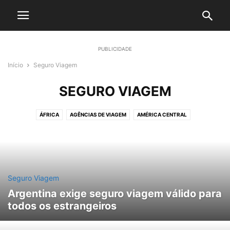
PUBLICIDADE
Início
Seguro Viagem
SEGURO VIAGEM
ÁFRICA
AGÊNCIAS DE VIAGEM
AMÉRICA CENTRAL
AMÉRICA DO NORTE
AMÉRICA DO SUL
ÁSIA
AVIAÇÃO
CARIBE
CRUZEIROS
DESTAQUE
DESTINOS
EUROPA
EVENTOS
GASTRONOMIA
HOSPEDAGEM
IMIGRAÇÃO
LIFESTYLE
MILHAS E FIDELIDADE
NOTÍCIAS
OCEANIA
SEGURO VIAGEM
Seguro Viagem
TECNOLOGIA
TRANSPORTE
Argentina exige seguro viagem válido para
todos os estrangeiros