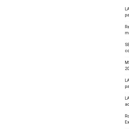
LA
pa
Re
m
SE
co
M
20
LA
pa
L
a
Ro
E