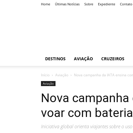
Home
Últimas Notícias
Sobre
Expediente
Contato
Roteiro
Certo
DESTINOS
AVIAÇÃO
CRUZEIROS
Início
Aviação
Nova campanha da IATA ensina como
Aviação
Nova campanha 
voar com baterias
Iniciativa global orienta viajantes sobre o uso