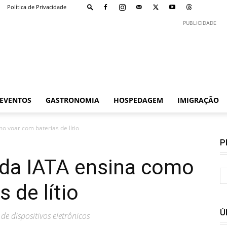
Política de Privacidade
PUBLICIDADE
EVENTOS
GASTRONOMIA
HOSPEDAGEM
IMIGRAÇÃO
 voar com baterias de lítio
P
da IATA ensina como
 de lítio
Ú
 de dispositivos eletrônicos