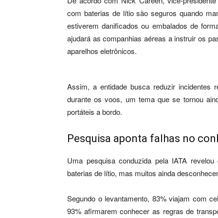
De acordo com Nick Careen, vice-presidente 
com baterias de lítio são seguros quando m
estiverem danificados ou embalados de form
ajudará as companhias aéreas a instruir os p
aparelhos eletrônicos.
Assim, a entidade busca reduzir incidentes r
durante os voos, um tema que se tornou ain
portáteis a bordo.
Pesquisa aponta falhas no co
Uma pesquisa conduzida pela IATA revelou q
baterias de lítio, mas muitos ainda desconhe
Segundo o levantamento, 83% viajam com ce
93% afirmarem conhecer as regras de transpor