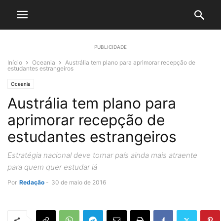
PUBLICIDADE
Início
Oceania
Austrália tem plano para aprimorar recepção de
estudantes estrangeiros
Oceania
Austrália tem plano para
aprimorar recepção de
estudantes estrangeiros
Estratégia nacional deve tornar país ainda mais atraente
para quem quer estudar lá
Por
Redação
-
30 de maio de 2016