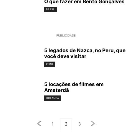
O que fazer em Bento Gonçalves
BRASIL
PUBLICIDADE
5 legados de Nazca, no Peru, que
você deve visitar
PERU
5 locações de filmes em
Amsterdã
HOLANDA
1
2
3