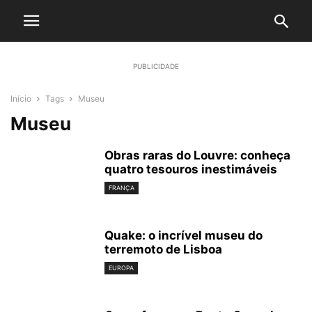
PUBLICIDADE
Início
Tags
Museu
Museu
Obras raras do Louvre: conheça
quatro tesouros inestimáveis
FRANÇA
Quake: o incrível museu do
terremoto de Lisboa
EUROPA