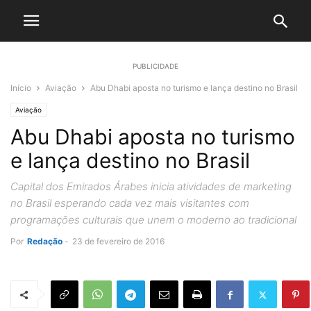
PUBLICIDADE
Início
Aviação
Abu Dhabi aposta no turismo e lança destino no Brasil
Aviação
Abu Dhabi aposta no turismo
e lança destino no Brasil
Capital dos Emirados Árabes inicia atividades de marketing
no Brasil esperando cada vez mais visitantes com
programações culturais que unem o moderno ao tradicional
Por
Redação
-
23 de fevereiro de 2016