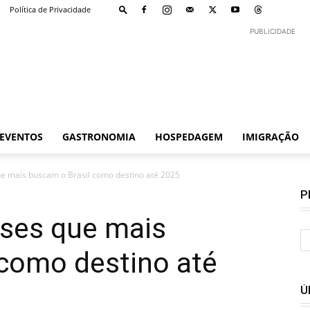
Política de Privacidade
PUBLICIDADE
EVENTOS
GASTRONOMIA
HOSPEDAGEM
IMIGRAÇÃO
e mais buscam o Brasil como destino até 2025
P
íses que mais
 como destino até
Ú