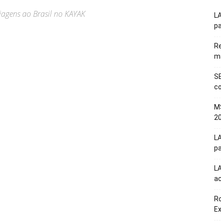
viagens ao Brasil no KAYAK
LA
pa
Re
m
SE
co
M
20
LA
pa
L
a
Ro
E