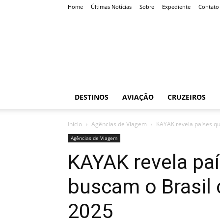
Home
Últimas Notícias
Sobre
Expediente
Contato
Roteiro
Certo
DESTINOS
AVIAÇÃO
CRUZEIROS
Início
Agências de Viagem
KAYAK revela países qu
Agências de Viagem
KAYAK revela pa
buscam o Brasil
2025