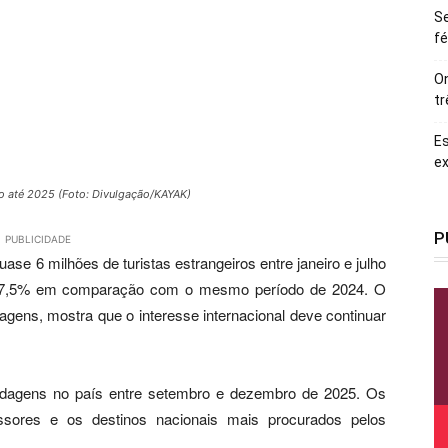
Se
fé
On
tr
Es
ex
o até 2025 (Foto: Divulgação/KAYAK)
P
PUBLICIDADE
uase 6 milhões de turistas estrangeiros entre janeiro e julho
47,5% em comparação com o mesmo período de 2024. O
gens, mostra que o interesse internacional deve continuar
edagens no país entre setembro e dezembro de 2025. Os
ssores e os destinos nacionais mais procurados pelos