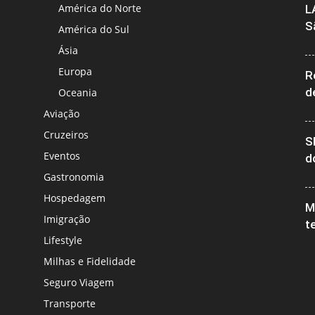
América do Norte
L
S
América do Sul
Ásia
Europa
R
d
Oceania
Aviação
Cruzeiros
S
Eventos
d
Gastronomia
Hospedagem
M
Imigração
t
Lifestyle
Milhas e Fidelidade
Seguro Viagem
Transporte