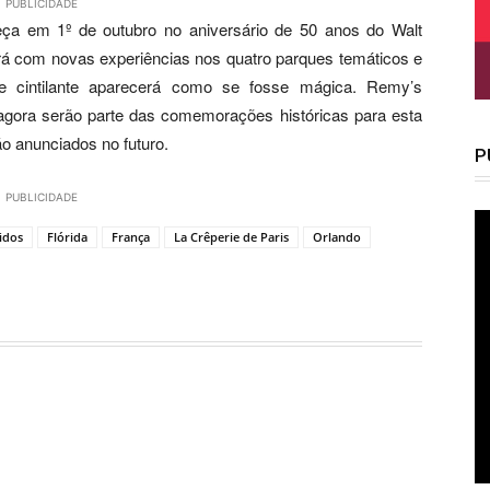
PUBLICIDADE
a em 1º de outubro no aniversário de 50 anos do Walt
á com novas experiências nos quatro parques temáticos e
 e cintilante aparecerá como se fosse mágica. Remy’s
, agora serão parte das comemorações históricas para esta
o anunciados no futuro.
P
PUBLICIDADE
idos
Flórida
França
La Crêperie de Paris
Orlando