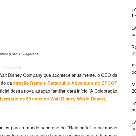
LA
fe
LA
pa
Re
m
nture (Foto: Divulgação)
SE
PUBLICIDADE
co
he Walt Disney Company que acontece anualmente, o CEO da
ação da
atração Remy’s Ratatouille Adventure no EPCOT
M
ficial dessa nova atração familiar dará início “A Celebração
20
iversário de 50 anos do Walt Disney World Resort
.
LA
pa
L
tantes para o mundo saboroso de “Ratatouille”, a animação
a
 eles terão a sensação de ser encolhidos para o tamanho