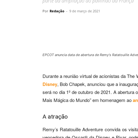
parte da ampliação do pavilhão da França
Por
Redação
-
9 de março de 2021
Compartilhar
EPCOT anuncia data de abertura de Remy's Ratatouille Adve
Durante a reunião virtual de acionistas da T
Disney
, Bob Chapek, anunciou que a inaugur
será no dia 1º de outubro de 2021. A abertura o
Mais Mágica do Mundo” em homenagem ao
an
A atração
Remy’s Ratatouille Adventure convida os visi
vencedora de Oscar® da Disney e Pixar, onde