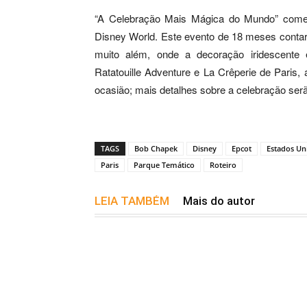
“A Celebração Mais Mágica do Mundo” começ
Disney World. Este evento de 18 meses contar
muito além, onde a decoração iridescente
Ratatouille Adventure e La Crêperie de Paris
ocasião; mais detalhes sobre a celebração serã
TAGS
Bob Chapek
Disney
Epcot
Estados Un
Paris
Parque Temático
Roteiro
LEIA TAMBÉM
Mais do autor