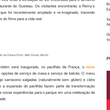
Ro
urante do Gusteau. Os visitantes encontrarão a Remy’s
E
 que foi recentemente ampliado e re-imaginado, trazendo
 do filme para a vida real.
Se
fé
On
tr
ão da França (Foto: Walt Disney World)
P
ambém será inaugurado, no pavilhão da França, o
novo
o opções de serviço de mesa e serviço de balcão. O menu
o sarraceno salgadas (naturalmente sem glúten) e cidra
e e a expansão do pavilhão fazem parte da transformação
e novas experiências para o parque em uma celebração da
ade.