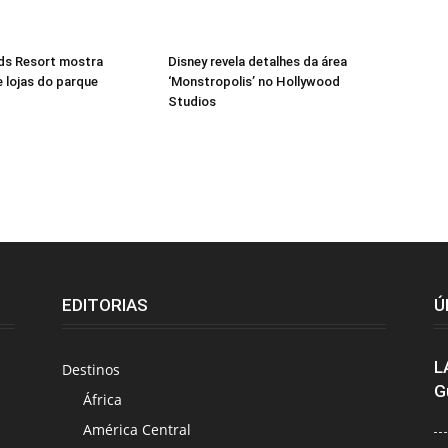
ids Resort mostra
Disney revela detalhes da área
 lojas do parque
‘Monstropolis’ no Hollywood
Studios
EDITORIAS
Ú
L
Destinos
G
África
América Central