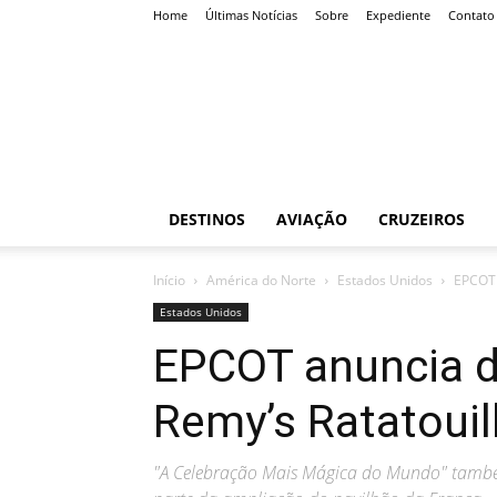
Home
Últimas Notícias
Sobre
Expediente
Contato
Roteiro
Certo
DESTINOS
AVIAÇÃO
CRUZEIROS
Início
América do Norte
Estados Unidos
EPCOT 
Estados Unidos
EPCOT anuncia d
Remy’s Ratatouil
"A Celebração Mais Mágica do Mundo" também