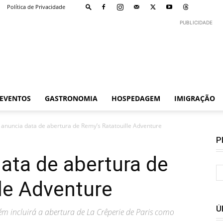
Política de Privacidade
PUBLICIDADE
EVENTOS
GASTRONOMIA
HOSPEDAGEM
IMIGRAÇÃO
anuncia data de abertura de Remy’s Ratatouille Adventure
P
ata de abertura de
le Adventure
Ú
 incluirá a abertura de La Crêperie de Paris como