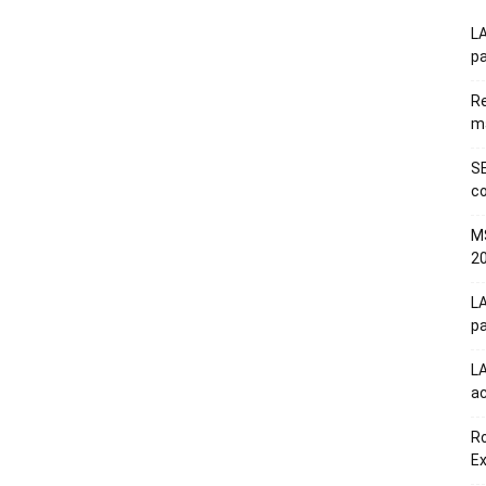
LA
pa
Re
m
SE
co
M
20
LA
pa
L
a
Ro
E