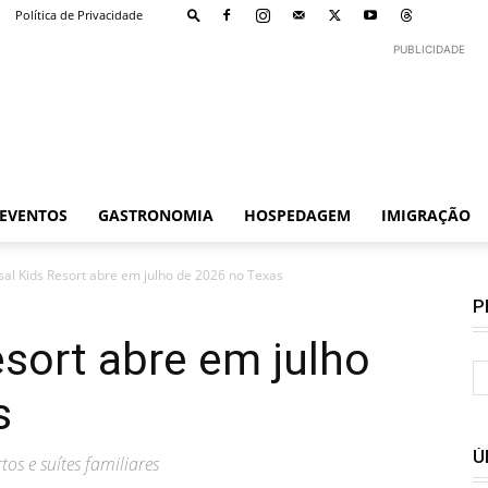
Política de Privacidade
PUBLICIDADE
EVENTOS
GASTRONOMIA
HOSPEDAGEM
IMIGRAÇÃO
sal Kids Resort abre em julho de 2026 no Texas
P
esort abre em julho
s
Ú
os e suítes familiares