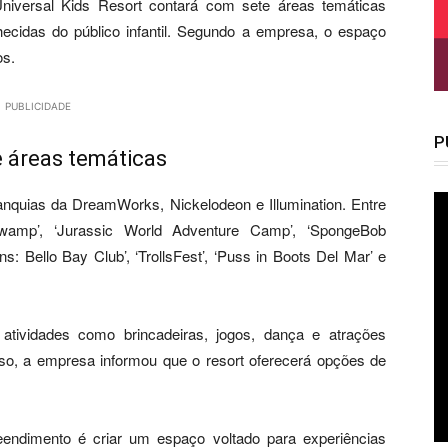
iversal Kids Resort contará com sete áreas temáticas
cidas do público infantil. Segundo a empresa, o espaço
os.
PUBLICIDADE
P
te áreas temáticas
nquias da DreamWorks, Nickelodeon e Illumination. Entre
wamp’, ‘Jurassic World Adventure Camp’, ‘SpongeBob
s: Bello Bay Club’, ‘TrollsFest’, ‘Puss in Boots Del Mar’ e
atividades como brincadeiras, jogos, dança e atrações
isso, a empresa informou que o resort oferecerá opções de
eendimento é criar um espaço voltado para experiências