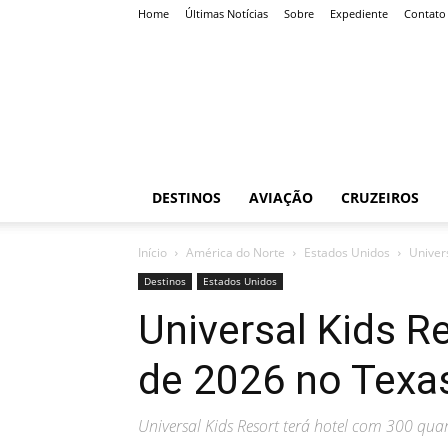
Home
Últimas Notícias
Sobre
Expediente
Contato
Roteiro
Certo
DESTINOS
AVIAÇÃO
CRUZEIROS
Início
América do Norte
Estados Unidos
Univer
Destinos
Estados Unidos
Universal Kids R
de 2026 no Texa
Universal Kids Resort terá hotel com 300 quart