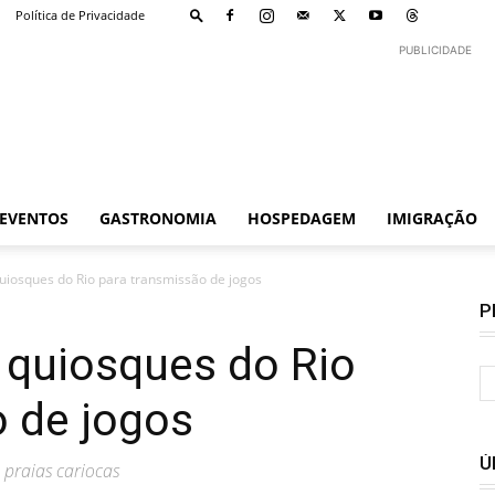
Política de Privacidade
PUBLICIDADE
EVENTOS
GASTRONOMIA
HOSPEDAGEM
IMIGRAÇÃO
uiosques do Rio para transmissão de jogos
P
 quiosques do Rio
o de jogos
Ú
 praias cariocas