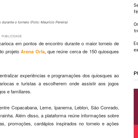
Se
fé
durante o torneio (Foto: Maurício Pereira)
On
tr
PUBLICIDADE
 carioca em pontos de encontro durante o maior torneio de
Es
ex
do projeto
Arena Orla
, que reúne cerca de 150 quiosques
P
a centralizar experiências e programações dos quiosques ao
riocas e turistas a escolherem onde assistir aos jogos
os e familiares.
s entre Copacabana, Leme, Ipanema, Leblon, São Conrado,
Prainha. Além disso, a plataforma reúne informações sobre
as, promoções, cardápios inspirados no torneio e ações