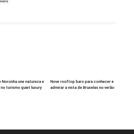
aneiro
 Noronha une natureza e
Nove rooftop bars para conhecer e
 no turismo quiet luxury
admirar a vista de Bruxelas no verão