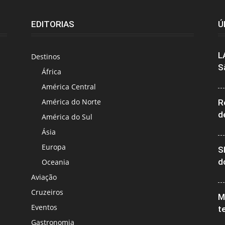
EDITORIAS
Ú
L
Destinos
S
África
América Central
América do Norte
R
d
América do Sul
Ásia
Europa
S
d
Oceania
Aviação
Cruzeiros
M
Eventos
t
Gastronomia