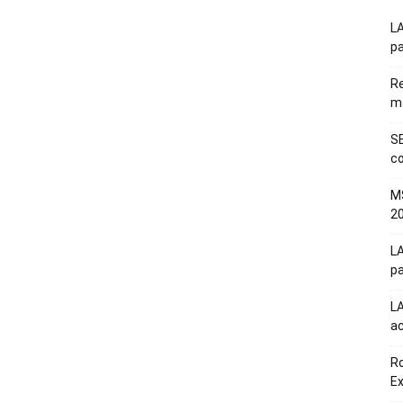
LA
pa
Re
m
SE
co
M
20
LA
pa
L
a
Ro
E