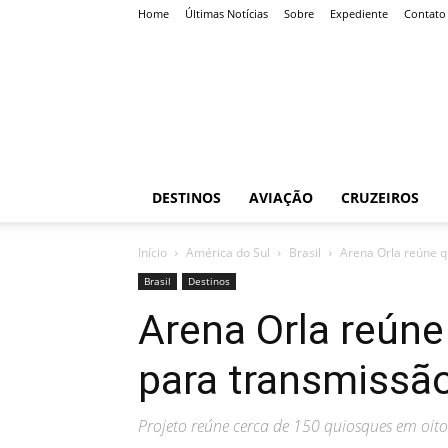
Home
Últimas Notícias
Sobre
Expediente
Contato
Roteiro
Certo
DESTINOS
AVIAÇÃO
CRUZEIROS
Início
América do Sul
Brasil
Arena Orla reúne q
Brasil
Destinos
Arena Orla reúne
para transmissã
Projeto reúne cerca de 150 quiosques em oito