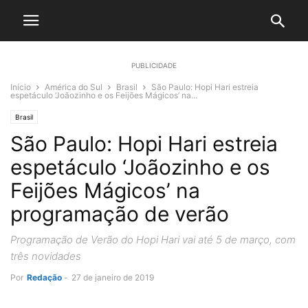
PUBLICIDADE
Início
América do Sul
Brasil
São Paulo: Hopi Hari estreia
espetáculo ‘Joãozinho e os Feijões Mágicos’ na...
Brasil
São Paulo: Hopi Hari estreia
espetáculo ‘Joãozinho e os
Feijões Mágicos’ na
programação de verão
Programação de Verão do Hopi Hari vai até 5 de março, com
três novidades
Por
Redação
-
27 de janeiro de 2019