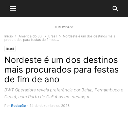
PUBLICIDADE
Início
América do Sul
Brasil
Nordeste é um dos destinos mais
procurados para festas de fim de...
Brasil
Nordeste é um dos destinos
mais procurados para festas
de fim de ano
BWT Operadora revela preferência por Bahia, Pernambuco e
Ceará, com Porto de Galinhas em destaque.
Por
Redação
-
14 de dezembro de 2023