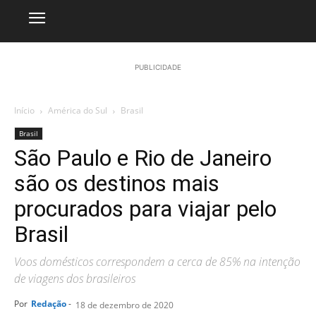
PUBLICIDADE
Início
América do Sul
Brasil
Brasil
São Paulo e Rio de Janeiro
são os destinos mais
procurados para viajar pelo
Brasil
Voos domésticos correspondem a cerca de 85% na intenção
de viagens dos brasileiros
Por
Redação
-
18 de dezembro de 2020