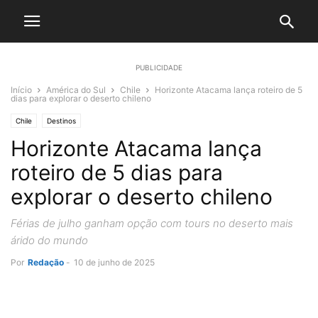
PUBLICIDADE
Início
América do Sul
Chile
Horizonte Atacama lança roteiro de 5
dias para explorar o deserto chileno
Chile
Destinos
Horizonte Atacama lança
roteiro de 5 dias para
explorar o deserto chileno
Férias de julho ganham opção com tours no deserto mais
árido do mundo
Por
Redação
-
10 de junho de 2025