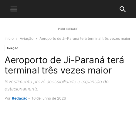
PUBLICIDADE
Início
Aviação
Aeroporto de Ji-Paraná terá terminal três vezes maior
Aviação
Aeroporto de Ji-Paraná terá
terminal três vezes maior
Investimento prevê acessibilidade e expansão do
estacionamento
Por
Redação
-
16 de junho de 2026