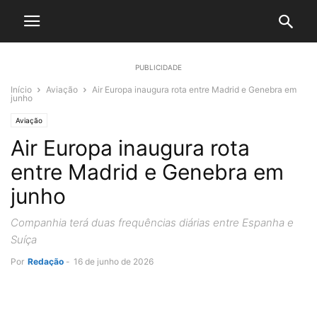
PUBLICIDADE
Início
Aviação
Air Europa inaugura rota entre Madrid e Genebra em
junho
Aviação
Air Europa inaugura rota
entre Madrid e Genebra em
junho
Companhia terá duas frequências diárias entre Espanha e
Suíça
Por
Redação
-
16 de junho de 2026