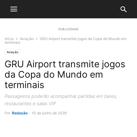
PUBLICIDADE
Início
Aviação
GRU Airport transmite jogos da Copa do Mundo em
terminais
Aviação
GRU Airport transmite jogos
da Copa do Mundo em
terminais
Passageiros poderão acompanhar partidas em bares,
restaurantes e salas VIP
Por
Redação
-
10 de junho de 2026