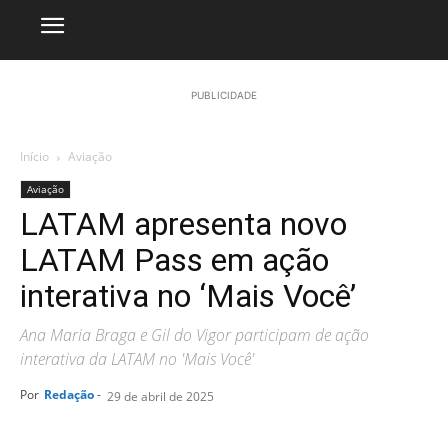
PUBLICIDADE
Início
Aviação
Aviação
LATAM apresenta novo
LATAM Pass em ação
interativa no ‘Mais Você’
Ana Maria Braga e Gil do Vigor participam de ação
interativa da LATAM no 'Mais Você'
Por
Redação
-
29 de abril de 2025