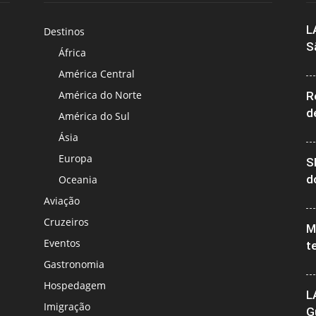
L
Destinos
S
África
América Central
América do Norte
R
d
América do Sul
Ásia
Europa
S
d
Oceania
Aviação
Cruzeiros
M
Eventos
t
Gastronomia
Hospedagem
L
Imigração
G