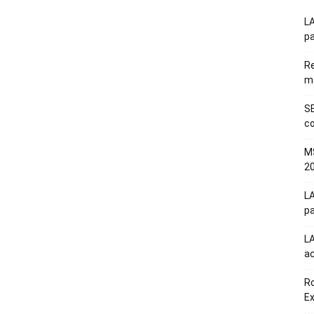
LA
pa
Re
m
SE
co
M
20
LA
pa
L
a
Ro
E