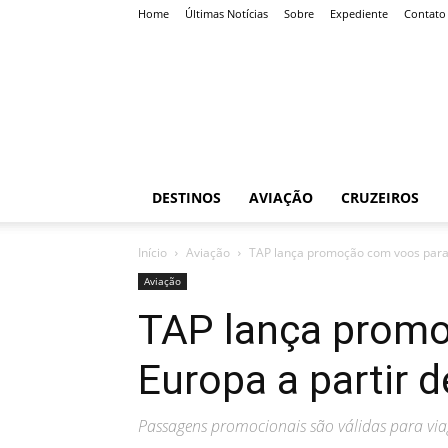
Home
Últimas Notícias
Sobre
Expediente
Contato
Roteiro
Certo
DESTINOS
AVIAÇÃO
CRUZEIROS
Início
Aviação
TAP lança promoção com voos para E
Aviação
TAP lança prom
Europa a partir d
Passagens promocionais são válidas para via