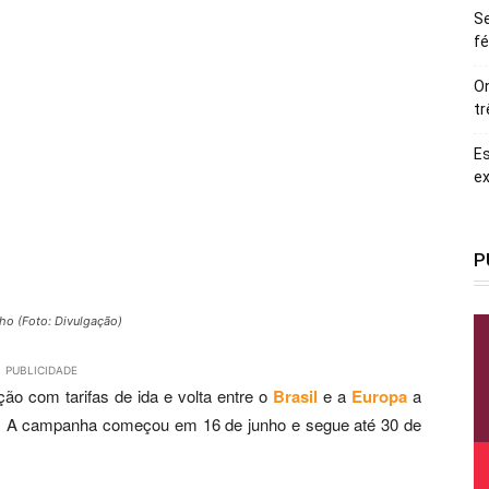
Se
fé
On
tr
Es
ex
P
ho (Foto: Divulgação)
PUBLICIDADE
o com tarifas de ida e volta entre o
Brasil
e a
Europa
a
axas. A campanha começou em 16 de junho e segue até 30 de