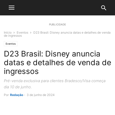
PUBLICIDADE
Início
Eventos
D23 Brasil: Disney anuncia datas e detalhes de venda
de ingressos
Eventos
D23 Brasil: Disney anuncia
datas e detalhes de venda de
ingressos
Pré-venda exclusiva para clientes Bradesco/Visa começa
dia 10 de junho.
Por
Redação
-
3 de junho de 2024