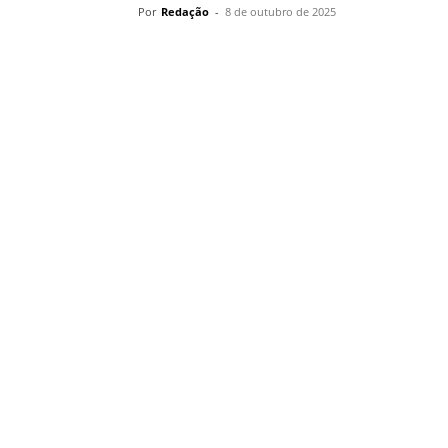
Por
Redação
-
8 de outubro de 2025
Compartilhar