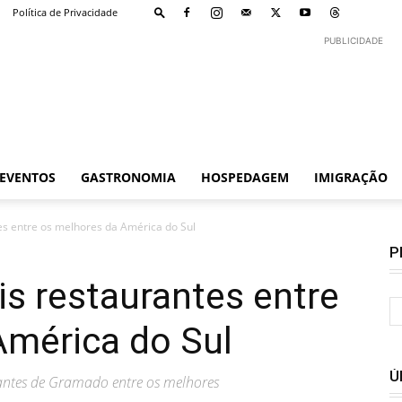
Política de Privacidade
PUBLICIDADE
EVENTOS
GASTRONOMIA
HOSPEDAGEM
IMIGRAÇÃO
s entre os melhores da América do Sul
P
s restaurantes entre
América do Sul
Ú
rantes de Gramado entre os melhores