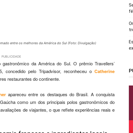
Se
fé
On
tr
Es
amado entre os melhores da América do Sul (Foto: Divulgação)
ex
PUBLICIDADE
gastronômico da América do Sul. O prêmio Travellers’
P
, concedido pelo Tripadvisor, reconheceu o
Catherine
es restaurantes do continente.
ner
apareceu entre os destaques do Brasil. A conquista
a Gaúcha como um dos principais polos gastronômicos do
valiações de viajantes, o que reflete experiências reais e