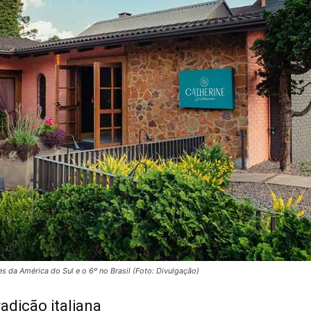
s da América do Sul e o 6º no Brasil (Foto: Divulgação)
radição italiana