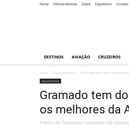
Home
Últimas Notícias
Sobre
Expediente
Contato
Roteiro
Certo
DESTINOS
AVIAÇÃO
CRUZEIROS
Início
Gastronomia
Gramado tem dois restaurante
Gastronomia
Gramado tem doi
os melhores da 
Prêmio do Tripadvisor reconhece três restau