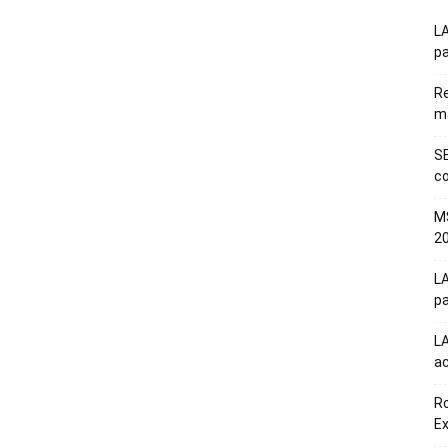
LA
pa
Re
m
SE
co
M
20
LA
pa
L
a
Ro
E