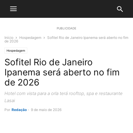
PUBLICIDADE
Início
Hospedagem
Sofitel Rio de Janeiro Ipanema será aberto no fim
de 2026
Hospedagem
Sofitel Rio de Janeiro
Ipanema será aberto no fim
de 2026
Hotel com vista para a orla terá rooftop, spa e restaurante
Lasai
Por
Redação
-
9 de maio de 2026