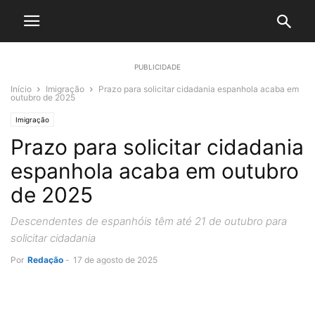
PUBLICIDADE
Início
Imigração
Prazo para solicitar cidadania espanhola acaba em
outubro de 2025
Imigração
Prazo para solicitar cidadania
espanhola acaba em outubro
de 2025
Descendentes de espanhóis têm até 21 de outubro para
solicitar cidadania
Por
Redação
-
17 de agosto de 2025