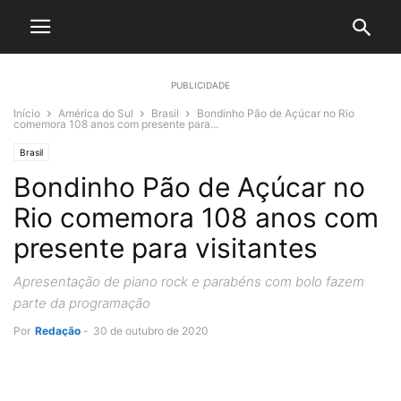
PUBLICIDADE
Início
América do Sul
Brasil
Bondinho Pão de Açúcar no Rio
comemora 108 anos com presente para...
Brasil
Bondinho Pão de Açúcar no
Rio comemora 108 anos com
presente para visitantes
Apresentação de piano rock e parabéns com bolo fazem
parte da programação
Por
Redação
-
30 de outubro de 2020