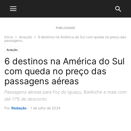
PUBLICIDADE
Início
Aviação
6 destinos na América do Sul com queda no preço das
passagens...
Aviação
6 destinos na América do Sul
com queda no preço das
passagens aéreas
Passagens aéreas para Foz do Iguaçu, Bariloche e mais com
até 17% de desconto
Por
Redação
-
1 de julho de 2024