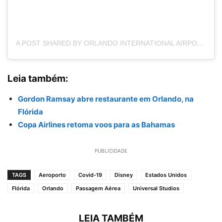
A POST SHARED BY ORLANDO INTERNATIONAL AIRPORT (@FLYMCO)
Leia também:
Gordon Ramsay abre restaurante em Orlando, na
Flórida
Copa Airlines retoma voos para as Bahamas
PUBLICIDADE
TAGS
Aeroporto
Covid-19
Disney
Estados Unidos
Flórida
Orlando
Passagem Aérea
Universal Studios
LEIA TAMBÉM