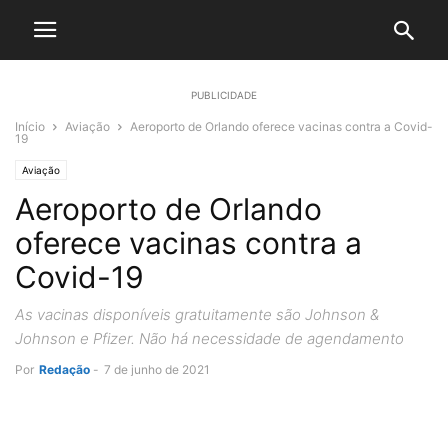
PUBLICIDADE
Início
Aviação
Aeroporto de Orlando oferece vacinas contra a Covid-
19
Aviação
Aeroporto de Orlando
oferece vacinas contra a
Covid-19
As vacinas disponíveis gratuitamente são Johnson &
Johnson e Pfizer. Não há necessidade de agendamento
Por
Redação
-
7 de junho de 2021