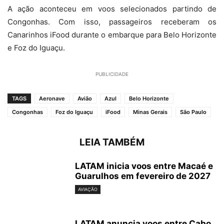
A ação aconteceu em voos selecionados partindo de
Congonhas. Com isso, passageiros receberam os
Canarinhos iFood durante o embarque para Belo Horizonte
e Foz do Iguaçu.
PUBLICIDADE
TAGS
Aeronave
Avião
Azul
Belo Horizonte
Congonhas
Foz do Iguaçu
iFood
Minas Gerais
São Paulo
LEIA TAMBÉM
LATAM inicia voos entre Macaé e
Guarulhos em fevereiro de 2027
AVIAÇÃO
LATAM anuncia voos entre Cabo