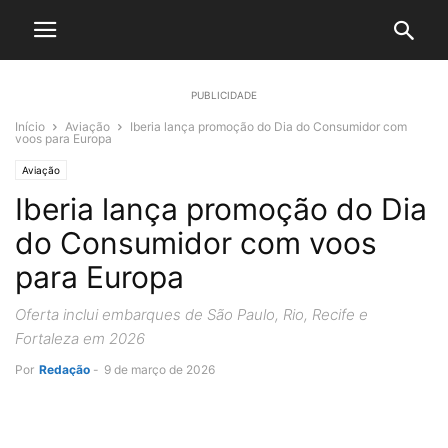
PUBLICIDADE
Início
Aviação
Iberia lança promoção do Dia do Consumidor com
voos para Europa
Aviação
Iberia lança promoção do Dia
do Consumidor com voos
para Europa
Oferta inclui embarques de São Paulo, Rio, Recife e
Fortaleza em 2026
Por
Redação
-
9 de março de 2026