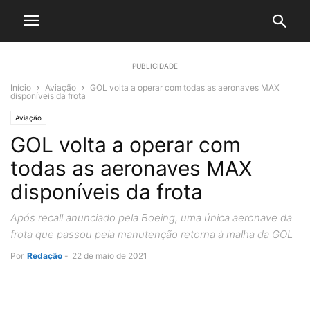
PUBLICIDADE
Início
Aviação
GOL volta a operar com todas as aeronaves MAX
disponíveis da frota
Aviação
GOL volta a operar com
todas as aeronaves MAX
disponíveis da frota
Após recall anunciado pela Boeing, uma única aeronave da
frota que passou pela manutenção retorna à malha da GOL
Por
Redação
-
22 de maio de 2021